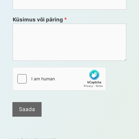
Küsimus või päring
*
Saada