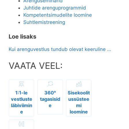
Arenguseminarid
Juhtide arenguprogrammid
Kompetentsimudelite loomine
Suhtlemistreening
Loe lisaks
Kui arenguvestlus tundub olevat keeruline …
VAATA VEEL:
1:1-le
360°
Sisekoolit
vestluste
tagasisid
ussüstee
läbiviimin
e
mi
e
loomine