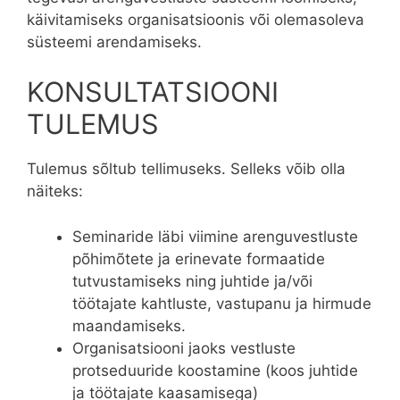
käivitamiseks organisatsioonis või olemasoleva
süsteemi arendamiseks.
KONSULTATSIOONI
TULEMUS
Tulemus sõltub tellimuseks. Selleks võib olla
näiteks:
Seminaride läbi viimine arenguvestluste
põhimõtete ja erinevate formaatide
tutvustamiseks ning juhtide ja/või
töötajate kahtluste, vastupanu ja hirmude
maandamiseks.
Organisatsiooni jaoks vestluste
protseduuride koostamine (koos juhtide
ja töötajate kaasamisega)