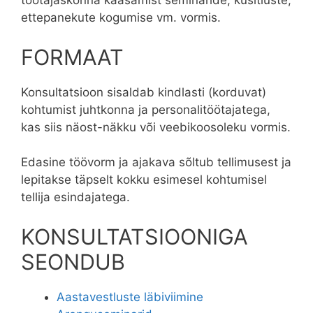
töötajaskonna kaasamist seminaride, küsitluste,
ettepanekute kogumise vm. vormis.
FORMAAT
Konsultatsioon sisaldab kindlasti (korduvat)
kohtumist juhtkonna ja personalitöötajatega,
kas siis näost-näkku või veebikoosoleku vormis.
Edasine töövorm ja ajakava sõltub tellimusest ja
lepitakse täpselt kokku esimesel kohtumisel
tellija esindajatega.
KONSULTATSIOONIGA
SEONDUB
Aastavestluste läbiviimine