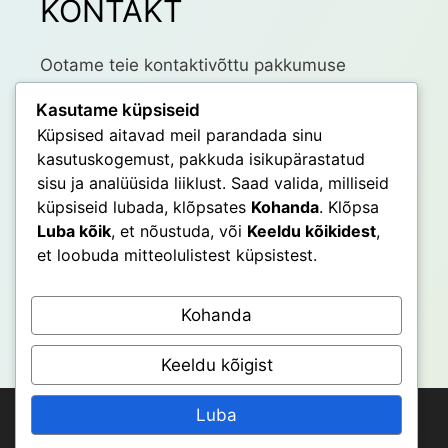
KONTAKT
Ootame teie kontaktivõttu pakkumuse
saamiseks üldaadressile
Kasutame küpsiseid
dd@developdesign.eu
Küpsised aitavad meil parandada sinu
kasutuskogemust, pakkuda isikupärastatud
Personaalselt saab ühendust:
sisu ja analüüsida liiklust. Saad valida, milliseid
küpsiseid lubada, klõpsates
Kohanda
. Klõpsa
Annika Jalak
Luba kõik
, et nõustuda, või
Keeldu kõikidest
,
Kristel Jalak
et loobuda mitteolulistest küpsistest.
Mari-Liis Järg
Kadri Kõiv
Kohanda
Tiit Kõnnussaar
Keeldu kõigist
Luba
Meie
Teenused
Meie kirjatööd
Kliendid