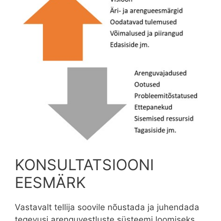
KONSULTATSIOONI
EESMÄRK
Vastavalt tellija soovile nõustada ja juhendada
tegevusi arenguvestluste süsteemi loomiseks,