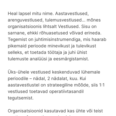
Heal lapsel mitu nime. Aastavestlused,
arenguvestlused, tulemusvestlused… mõnes
organisatsioonis lihtsalt Vestlused. Sisu on
sarnane, ehkki rõhuasetused võivad erineda.
Tegemist on juhtimisinstrumendiga, mis haarab
pikemaid perioode minevikust ja tulevikust
selleks, et toetada töötaja ja juhi ühist
tulemuste analüüsi ja eesmärgistamist.
Üks-ühele vestlused keskenduvad lühemale
perioodile – nädal, 2 nädalat, kuu. Kui
aastavestlustel on strateegiline mõõde, siis 1:1
vestlused toetavad operatiivtasandil
tegutsemist.
Organisatsioonid kasutavad kas ühte või teist